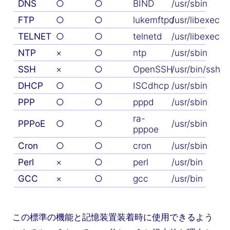
DNS
○
○
BIND
/usr/sbin
FTP
○
○
lukemftpd
/usr/libexec
TELNET
○
○
telnetd
/usr/libexec
NTP
×
○
ntp
/usr/sbin
SSH
×
○
OpenSSH
/usr/bin/ssh
DHCP
○
○
ISCdhcp
/usr/sbin
PPP
○
○
pppd
/usr/sbin
ra-
PPPoE
○
○
/usr/sbin
pppoe
Cron
○
○
cron
/usr/sbin
Perl
×
○
perl
/usr/bin
GCC
×
○
gcc
/usr/bin
この標準の機能と記憶装置装着時に使用できるよう