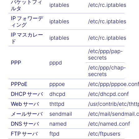
パケットフィ
iptables
/etc/rc.iptables
ルタ
IP フォワーデ
iptables
/etc/rc.iptables
ィング
IP マスカレー
iptables
/etc/rc.iptables
ド
/etc/ppp/pap-
secrets
PPP
pppd
/etc/ppp/chap-
secrets
PPPoE
pppoe
/etc/ppp/pppoe.con
DHCP サーバ
dhcpd
/etc/dhcpd.conf
Web サーバ
thttpd
/usr/contrib/etc/tht
メールサーバ
sendmail
/etc/mail/sendmail.c
DNS サーバ
named
/etc/named.conf
FTP サーバ
ftpd
/etc/ftpusers